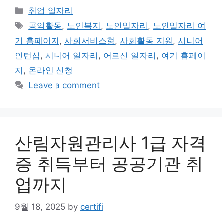
Categories
취업 일자리
Tags
공익활동
,
노인복지
,
노인일자리
,
노인일자리 여
기 홈페이지
,
사회서비스형
,
사회활동 지원
,
시니어
인턴십
,
시니어 일자리
,
어르신 일자리
,
여기 홈페이
지
,
온라인 신청
Leave a comment
산림자원관리사 1급 자격
증 취득부터 공공기관 취
업까지
9월 18, 2025
by
certifi