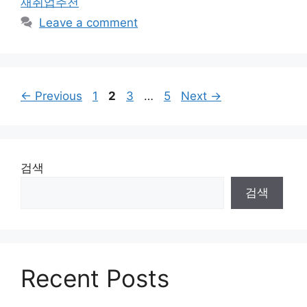
재취업추천
Leave a comment
Page
Page
Page
Page
←
Previous
1
2
3
…
5
Next
→
검색
검색
Recent Posts