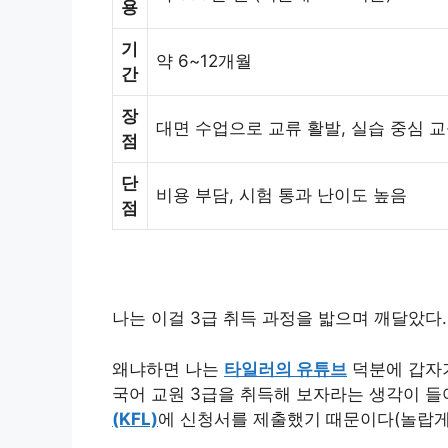
용
기
약 6~12개월
간
장
대면 수업으로 교류 활발, 실습 중심 
점
단
비용 부담, 시험 통과 난이도 높음
점
나는 이걸 3급 취득 과정을 밟으며 깨달았다.
왜냐하면 나는
타일러의 유튜브
덕분에 갑자기
국어 교원 3급을 취득해 보자라는 생각이 
(KFL)
에 신청서를 제출했기 때문이다(놀랍게도