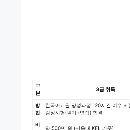
구
3급 취득
분
방
한국어교원 양성과정 120시간 이수 
법
검정시험(필기+면접) 합격
비
약 500만 원 (서울대 KFL 기준)