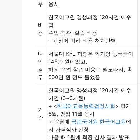
우
응시
한국어교원 양성과정 120시간 이수
비
및
용
수업 참관, 실습 비용
– 과정에 따라 비용 천차만별
나
서울대 KFL 과정은 학기당 등록금이
의
145만 원이었고,
경
해외 수업 참관 비용은 별도라서, 총
우
500만 원 정도 들었음
한국어교원 양성과정 120시간 이수
기간 (3~6개월)
+ <
한국어교육능력검정시험
> 필기
기
8월, 면접 11월 응시
간
+ 12월에
국립국어원 한국어교원
에
서 자격심사 신청
다음 해 1월에 최종 심사 결과 발표