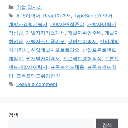
Categories
취업 일자리
Tags
ATS이력서
,
React이력서
,
TypeScript이력서
,
개발자경력기술서
,
개발자면접준비
,
개발자이력서
작성법
,
개발자자기소개서
,
개발자취업준비
,
개발자
취업팁
,
개발자포트폴리오
,
깃허브이력서
,
신입개발
자이력서
,
신입개발자포트폴리오
,
신입프론트엔드
개발자
,
웹개발자이력서
,
프로젝트경험작성
,
프론트
엔드개발자이력서
,
프론트엔드채용
,
프론트엔드취
업
,
프론트엔드취업전략
Leave a comment
검색
검색