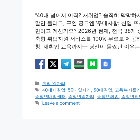
“40대 넘어서 이직? 재취업? 솔직히 막막하
말만 들리고, 구인 공고엔 ‘우대사항: 신입 
민하고 계신가요? 2026년 현재, 전국 38
춤형 취업지원 서비스를 100% 무료로 제공
칭, 재취업 교육까지— 당신이 몰랐던 이유는
Categories
취업 일자리
Tags
40대재취업
,
50대일자리
,
50대취업
,
고용복지플
중장년내일센터
,
중장년일자리
,
중장년취업
,
중장년취
Leave a comment