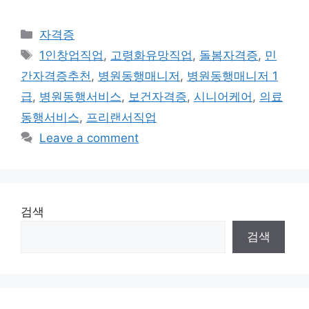
Categories
자격증
Tags
1인창업직업
,
고령화유망직업
,
돌봄자격증
,
민
간자격증추천
,
병원동행매니저
,
병원동행매니저 1
급
,
병원동행서비스
,
보건자격증
,
시니어케어
,
의료
동행서비스
,
프리랜서직업
Leave a comment
검색
검색