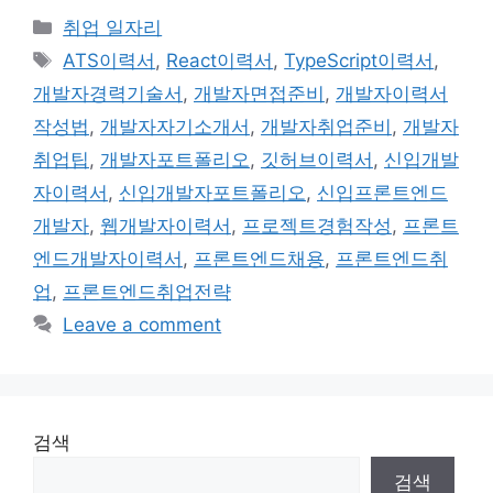
Categories
취업 일자리
Tags
ATS이력서
,
React이력서
,
TypeScript이력서
,
개발자경력기술서
,
개발자면접준비
,
개발자이력서
작성법
,
개발자자기소개서
,
개발자취업준비
,
개발자
취업팁
,
개발자포트폴리오
,
깃허브이력서
,
신입개발
자이력서
,
신입개발자포트폴리오
,
신입프론트엔드
개발자
,
웹개발자이력서
,
프로젝트경험작성
,
프론트
엔드개발자이력서
,
프론트엔드채용
,
프론트엔드취
업
,
프론트엔드취업전략
Leave a comment
검색
검색