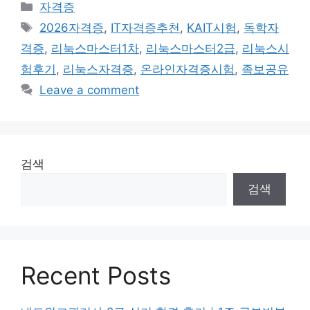
Categories
자격증
Tags
2026자격증
,
IT자격증추천
,
KAIT시험
,
독학자
격증
,
리눅스마스터1차
,
리눅스마스터2급
,
리눅스시
험후기
,
리눅스자격증
,
온라인자격증시험
,
족보공유
Leave a comment
검색
검색
Recent Posts