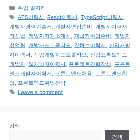
Categories
취업 일자리
Tags
ATS이력서
,
React이력서
,
TypeScript이력서
,
개발자경력기술서
,
개발자면접준비
,
개발자이력서
작성법
,
개발자자기소개서
,
개발자취업준비
,
개발자
취업팁
,
개발자포트폴리오
,
깃허브이력서
,
신입개발
자이력서
,
신입개발자포트폴리오
,
신입프론트엔드
개발자
,
웹개발자이력서
,
프로젝트경험작성
,
프론트
엔드개발자이력서
,
프론트엔드채용
,
프론트엔드취
업
,
프론트엔드취업전략
Leave a comment
검색
검색