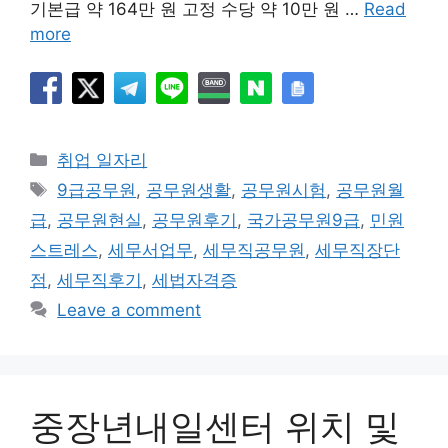
기본급 약 164만 원 고정 수당 약 10만 원 …
Read
more
Categories
취업 일자리
Tags
9급공무원
,
공무원생활
,
공무원시험
,
공무원월
급
,
공무원현실
,
공무원후기
,
국가공무원9급
,
민원
스트레스
,
세무서업무
,
세무직공무원
,
세무직장단
점
,
세무직후기
,
세법자격증
Leave a comment
중장년내일센터 위치 및