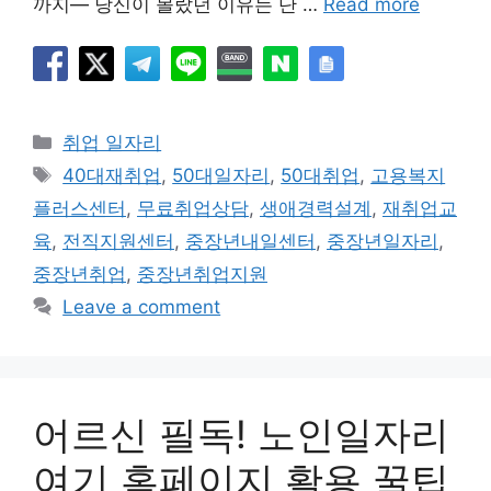
까지— 당신이 몰랐던 이유는 단 …
Read more
Categories
취업 일자리
Tags
40대재취업
,
50대일자리
,
50대취업
,
고용복지
플러스센터
,
무료취업상담
,
생애경력설계
,
재취업교
육
,
전직지원센터
,
중장년내일센터
,
중장년일자리
,
중장년취업
,
중장년취업지원
Leave a comment
어르신 필독! 노인일자리
여기 홈페이지 활용 꿀팁